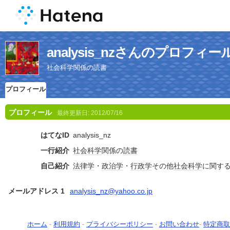
analysis_nzさんのプロフィー
社会科学関係の読書
プロフィール
プロフィール
最終更新日:
2012/07/16
はてなID
analysis_nz
一行紹介
社会科学
関係の
読書
自己紹介
法律学
・
政治学
・
行政学
その他
社会科学
に関す
メールアドレス 1
analysis_nz@yahoo.co.jp
ホーム
-
利用規約
-
プライバシーポリシー
-
お問い合わせ
-
特定商取