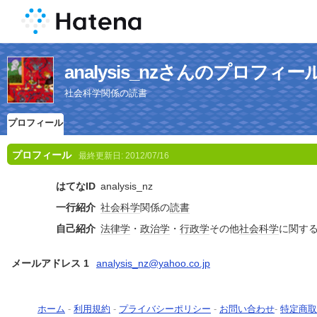
analysis_nzさんのプロフィー
社会科学関係の読書
プロフィール
プロフィール
最終更新日:
2012/07/16
はてなID
analysis_nz
一行紹介
社会科学
関係の
読書
自己紹介
法律学
・
政治学
・
行政学
その他
社会科学
に関す
メールアドレス 1
analysis_nz@yahoo.co.jp
ホーム
-
利用規約
-
プライバシーポリシー
-
お問い合わせ
-
特定商取