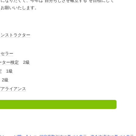
】になりたくて、今年は“
自分らしさ
を
確立
する”を
目標
にして
く
お願いいた
しま
す。
インストラクター
ンセラー
ーター検定
2級
定 1級
 2級
ガ
アライアンス