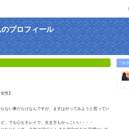
んのプロフィール
＊お
な
女性
】
から
ない事だらけなんですが、まずはやってみようと思ってい
けど、でも心も
キレイ
で、
生き方
もかっこいい
・・・