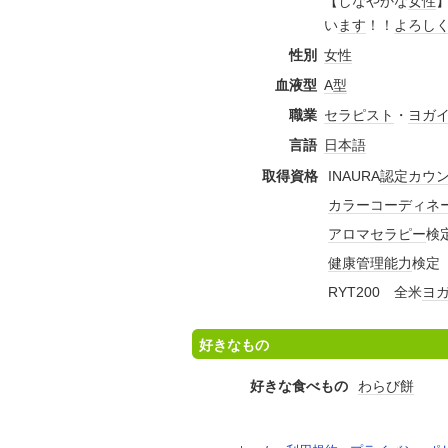
【しなやかな
女性
い
ます
！！
よろし
性別
女性
血液型
A型
職業
セラピスト
・
ヨガ
言語
日本語
取得資格
INAURA
認定
カウ
カラーコーディネ
アロマセラピー
検
健康
管理
能力
検定
RYT200 全米
ヨ
好きなもの
好きな食べもの
わらび餅