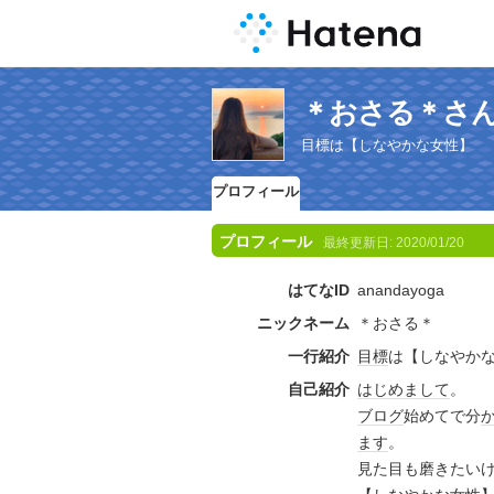
＊おさる＊さ
目標は【しなやかな女性】
プロフィール
プロフィール
最終更新日:
2020/01/20
はてなID
anandayoga
ニックネーム
＊おさる＊
一行紹介
目標
は【しなやか
自己紹介
はじめまして
。
ブログ
始めてで分
ます
。
見た目も磨きたい