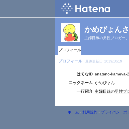
かめぴょん
主婦目線の男性ブロガー
プロフィール
プロフィール
最終更新日:
2019/10/19
はてなID
anatano-kameya-
ニックネーム
かめぴょん
一行紹介
主婦
目線
の
男性
ブ
ホーム
-
利用規約
-
プライバシーポ