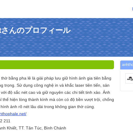
lenetさんのプロフィール
anh
 thờ bằng pha lê là giải pháp lưu giữ hình ảnh gia tiên bằng
ng trọng. Sử dụng công nghệ in và khắc laser tiên tiến, sản
với độ sắc nét cao và giữ nguyên các chi tiết tinh xảo. Ảnh
ỉ thể hiện lòng thành kính mà còn có độ bền vượt trội, chống
 hình ảnh rõ nét lâu dài trong không gian thờ cúng.
nhthophale.net/
32 211
hanh Khiết, TT. Tân Túc, Bình Chánh