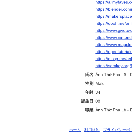
https://allmyfaves
https://blender.co
https://makersplac
https://qooh.me/an
https://www.giveaw
https://www.ninten
https://www.magcl
https://opentutorial
https://mssg.me/an
https://samkey.or
氏名
Ảnh Thờ Pha Lê - D
性別
Male
年齢
34
誕生日
08
職業
Ảnh Thờ Pha Lê - D
ホーム
-
利用規約
-
プライバシーポ