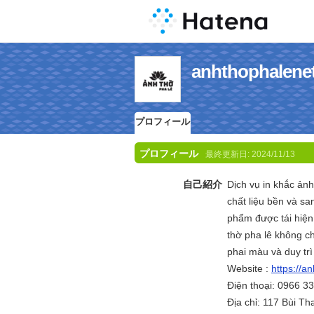
anhthopha
プロフィール
プロフィール
最終更新日:
2024/11/13
自己紹介
Dịch vụ in khắc ảnh
chất liệu bền và sa
phẩm được tái hiện 
thờ pha lê không ch
phai màu và duy trì
Website :
https://a
Điện thoại: 0966 3
Địa chỉ: 117 Bùi T