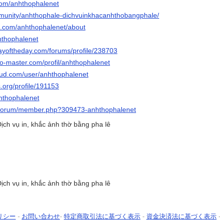
.com/anhthophalenet
mmunity/anhthophale-dichvuinkhacanhthobangphale/
e.com/anhthophalenet/about
hthophalenet
ayoftheday.com/forums/profile/238703
do-master.com/profil/anhthophalenet
oud.com/user/anhthophalenet
s.org/profile/191153
hthophalenet
g/forum/member.php?309473-anhthophalenet
ịch vụ in, khắc ảnh thờ bằng pha lê
ịch vụ in, khắc ảnh thờ bằng pha lê
リシー
-
お問い合わせ
-
特定商取引法に基づく表示
-
資金決済法に基づく表示