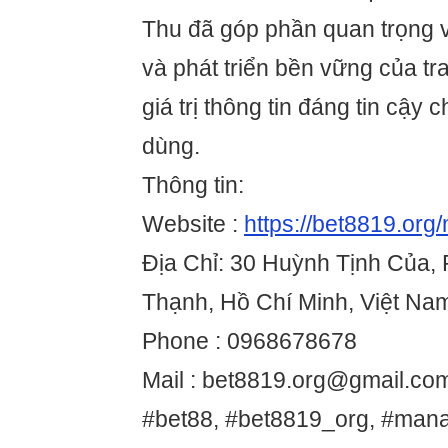
Thu đã góp phần quan trọng 
và phát triển bền vững của tr
giá trị thông tin đáng tin cậy
dùng.
Thông tin:
Website :
https://bet8819.org
Địa Chỉ: 30 Huỳnh Tịnh Của,
Thạnh, Hồ Chí Minh, Việt Na
Phone : 0968678678
Mail : bet8819.org@gmail.co
#bet88, #bet8819_org, #mana