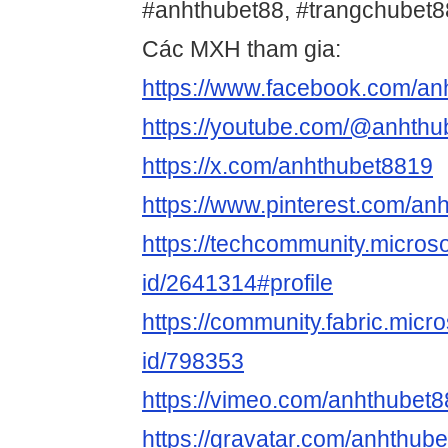
#anhthubet88, #trangchubet8
Các MXH tham gia:
https://www.facebook.com/an
https://youtube.com/@anhthu
https://x.com/anhthubet8819
https://www.pinterest.com/an
https://techcommunity.microso
id/2641314#profile
https://community.fabric.micr
id/798353
https://vimeo.com/anhthubet
https://gravatar.com/anhthub