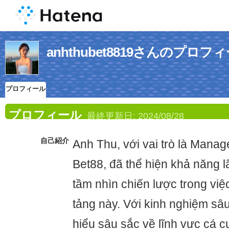
anhthubet8819さんのプロフ
プロフィール
プロフィール
最終更新日:
2024/08/28
自己紹介
Anh Thu, với vai trò là Manag
Bet88, đã thể hiện khả năng 
tầm nhìn chiến lược trong việc
tảng này. Với kinh nghiệm sâ
hiểu sâu sắc về lĩnh vực cá c