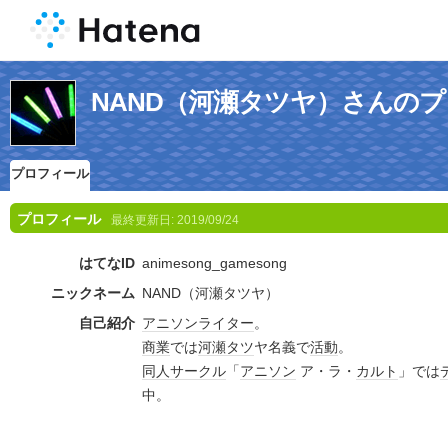
NAND（河瀬タツヤ）さんの
プロフィール
プロフィール
最終更新日:
2019/09/24
はてなID
animesong_gamesong
ニックネーム
NAND（河瀬タツヤ）
自己紹介
アニソン
ライター
。
商業
では
河瀬
タツ
ヤ名義で
活動
。
同人サークル
「
アニソン
ア・ラ・
カルト
」では
中。