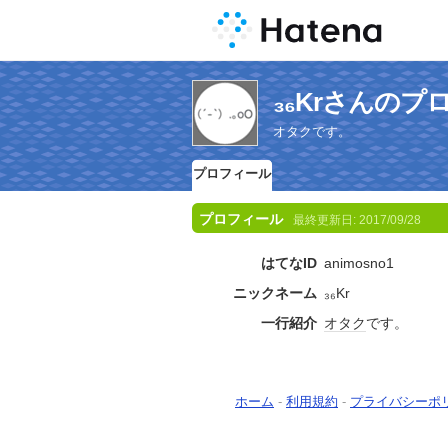
₃₆Krさんのプ
オタクです。
プロフィール
プロフィール
最終更新日:
2017/09/28
はてなID
animosno1
ニックネーム
₃₆Kr
一行紹介
オタク
です。
ホーム
-
利用規約
-
プライバシーポ