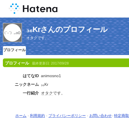
₃₆Krさんのプロフィール
オタクです。
プロフィール
プロフィール
最終更新日:
2017/09/28
はてなID
animosno1
ニックネーム
₃₆Kr
一行紹介
オタク
です。
ホーム
-
利用規約
-
プライバシーポリシー
-
お問い合わせ
-
特定商取