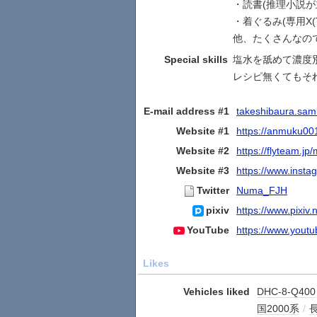
・読書(推理小説が
・着ぐるみ(専用X(Twi
他、たくさんなの
Special skills
塩水を舐めて濃度
レシピ無くてもそ
E-mail address #1
takeshibaura.sa
Website #1
https://anmuku001
Website #2
https://flyteam.
Website #3
https://www.inst
Twitter
Numa_FJH
pixiv
https://www.pixiv
YouTube
https://www.you
Likes
Vehicles liked
DHC-8-Q400
国2000系
/