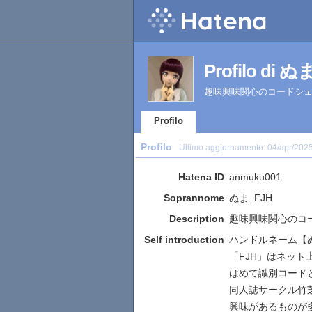
Profilo di ぬ
趣味興味関心のコードシ
Profilo
Profilo
Ultimo aggiornamento:
04/apr/202
Hatena ID
anmuku001
Soprannome
ぬま_FJH
Description
趣味興味関心のコ
Self introduction
ハンドルネーム【
「FJH」はネッ
はめて識別コード
同人誌サークル竹
興味があるものが