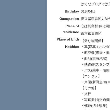
はてなブログでは
Birthday
01月04日
Occupation
伊豆諸島系同人誌
Place of
心は利島村 体は葛
residence
東京都葛飾区
Place of birth
【乗り物関係】
Hobbies
・車(愛車：ホンダ
・航空機(搭乗・撮
・船舶(東海汽船)
・鉄道(駅スタンプ
・バス(乗車・撮影
【エンタメ】
・声優(新田恵海(※
【その他】
・旅行
・写真撮影(交通機
・郵趣(切手収集)