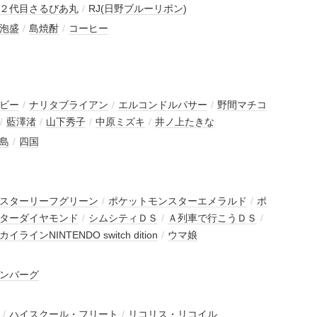
２代目さるびあ丸
/
RJ(日野ブルーリボン)
泡盛
/
島焼酎
/
コーヒー
ビー
/
ナリタブライアン
/
エルコンドルパサー
/
野間マチコ
/
藍澤渚
/
山下秀子
/
中原ミズキ
/
井ノ上たきな
島
/
四国
スターリーフグリーン
/
ポケットモンスターエメラルド
/
ポ
ターダイヤモンド
/
シムシティＤＳ
/
Ａ列車で行こうＤＳ
/
インNINTENDO switch dition
/
ウマ娘
ンバーグ
/
ハイスクール・フリート
/
リコリス・リコイル