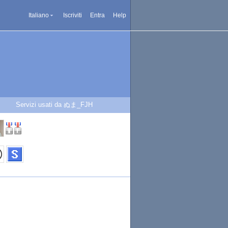
Italiano
Iscriviti
Entra
Help
Servizi usati da ぬま_FJH