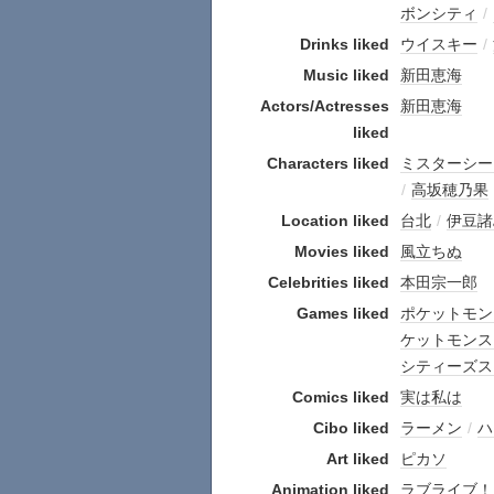
ボンシティ
/
Drinks liked
ウイスキー
/
Music liked
新田恵海
Actors/Actresses
新田恵海
liked
Characters liked
ミスターシー
/
高坂穂乃果
Location liked
台北
/
伊豆諸
Movies liked
風立ちぬ
Celebrities liked
本田宗一郎
Games liked
ポケットモン
ケットモンス
シティーズスカイラ
Comics liked
実は私は
Cibo liked
ラーメン
/
ハ
Art liked
ピカソ
Animation liked
ラブライブ！