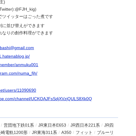
主)
tter):@FJH_kig)
でツイッターはごった煮です
別に並び替えができます
れなりの創作料理ができます
mbashi@gmail.com
.hatenablog.jp/
jp/member/anmuku001
agram.com/numa_fjh/
.net/users/11090690
tube.com/channel/UCKOAJFsSdjXVzjQULS8Xk0Q
/
営団地下鉄01系
/
JR東日本E653
/
JR西日本221系
/
JR四
長崎電軌1200形
/
JR東海311系
/
A350
/
フィット
/
ブルーリ