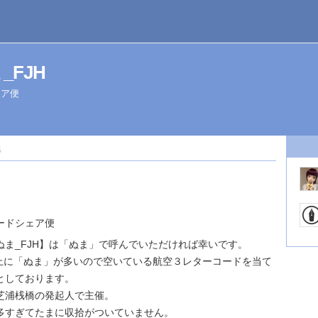
ま_FJH
ェア便
5
ードシェア便
ぬま_FJH】は「ぬま」で呼んでいただければ幸いです。
ト上に「ぬま」が多いので空いている航空３レターコードを当て
としております。
芝浦桟橋の発起人で主催。
多すぎてたまに収拾がついていません。