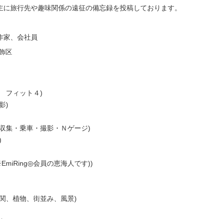
主に旅行先や趣味関係の遠征の備忘録を投稿しております。
作家、会社員
飾区
 フィット４)
影)
収集・乗車・撮影・Ｎゲージ)
)
EmiRing◎会員の恵海人です))
関、植物、街並み、風景)