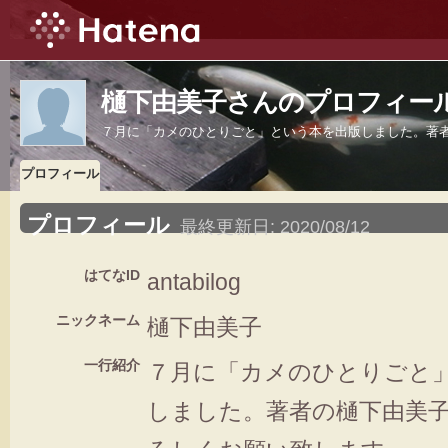
樋下由美子さんのプロフィー
７月に「カメのひとりごと」という本を出版しました。著
プロフィール
プロフィール
最終更新日:
2020/08/12
はてなID
antabilog
ニックネーム
樋下由美子
一行紹介
７月に「カメのひとりごと
しました。著者の樋下由美