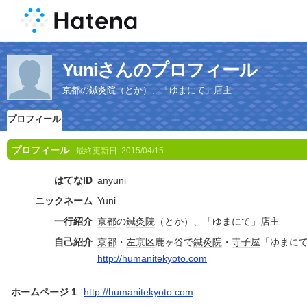
Yuniさんのプロフィール
京都の鍼灸院（とか）、「ゆまにて」店主
プロフィール
プロフィール
最終更新日:
2015/04/15
はてなID
anyuni
ニックネーム
Yuni
一行紹介
京都
の
鍼灸院
（とか）、「ゆまにて」店主
自己紹介
京都
・
左京区
鹿ヶ谷で
鍼灸院
・
寺子屋
「ゆまに
http://humanitekyoto.com
ホームページ 1
http://humanitekyoto.com