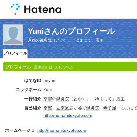
Yuniさんのプロフィール
京都の鍼灸院（とか）、「ゆまにて」店主
プロフィール
プロフィール
最終更新日:
2015/04/15
はてなID
anyuni
ニックネーム
Yuni
一行紹介
京都
の
鍼灸院
（とか）、「ゆまにて」店主
自己紹介
京都
・
左京区
鹿ヶ谷で
鍼灸院
・
寺子屋
「ゆまに
http://humanitekyoto.com
ホームページ 1
http://humanitekyoto.com