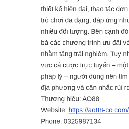
thiết kế hiện đại, thao tác đơ
trò chơi đa dạng, đáp ứng nhu 
nhiều đối tượng. Bên cạnh đ
bá các chương trình ưu đãi và
nhằm tăng trải nghiệm. Tuy nh
vực cá cược trực tuyến – mộ
pháp lý – người dùng nên tìm 
địa phương và cân nhắc rủi ro
Thương hiệu: AO88
Website:
https://ao88-co.com/
Phone: 0325987134