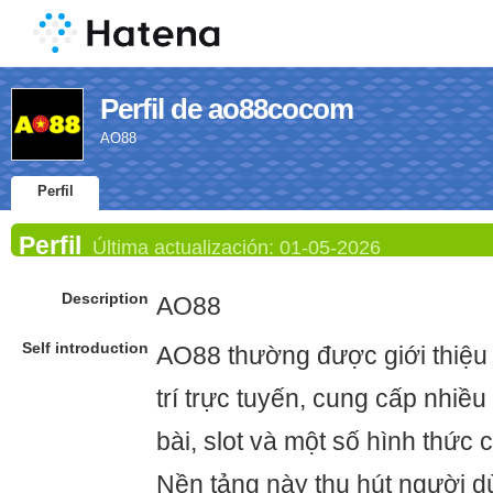
Perfil de ao88cocom
AO88
Perfil
Perfil
Última actualización:
01-05-2026
Description
AO88
Self introduction
AO88 thường được giới thiệu 
trí trực tuyến, cung cấp nhiề
bài, slot và một số hình thức
Nền tảng này thu hút người d