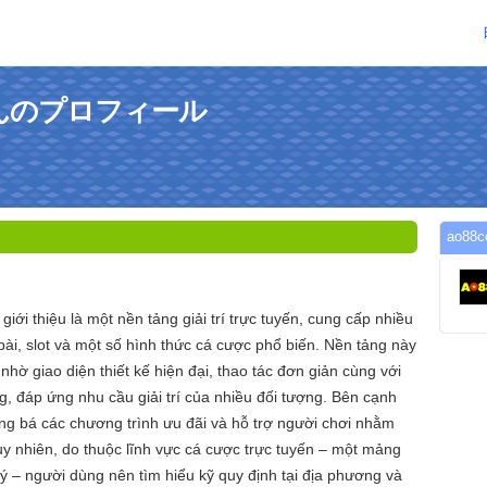
mさんのプロフィール
ao8
ới thiệu là một nền tảng giải trí trực tuyến, cung cấp nhiều
ài, slot và một số hình thức cá cược phổ biến. Nền tảng này
nhờ giao diện thiết kế hiện đại, thao tác đơn giản cùng với
g, đáp ứng nhu cầu giải trí của nhiều đối tượng. Bên cạnh
g bá các chương trình ưu đãi và hỗ trợ người chơi nhằm
uy nhiên, do thuộc lĩnh vực cá cược trực tuyến – một mảng
ý – người dùng nên tìm hiểu kỹ quy định tại địa phương và