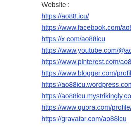
Website :
https://ao88.icu/
https://www.facebook.com/ao
https://x.com/ao88icu
https://www.youtube.com/@a
https://www.pinterest.com/ao8
https://www.blogger.com/pro
https://ao88icu.wordpress.co
https://ao88icu.mystrikingly.c
https://www.quora.com/profil
https://gravatar.com/ao88icu