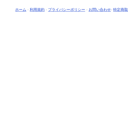
ホーム
-
利用規約
-
プライバシーポリシー
-
お問い合わせ
-
特定商取