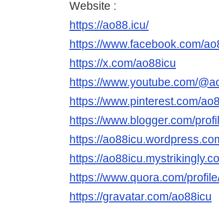
Website :
https://ao88.icu/
https://www.facebook.com/ao
https://x.com/ao88icu
https://www.youtube.com/@a
https://www.pinterest.com/ao8
https://www.blogger.com/pro
https://ao88icu.wordpress.co
https://ao88icu.mystrikingly.c
https://www.quora.com/profil
https://gravatar.com/ao88icu