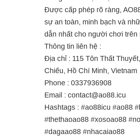
Được cấp phép rõ ràng, AO8
sự an toàn, minh bạch và nhữ
dẫn nhất cho người chơi trên 
Thông tin liên hệ :
Địa chỉ : 115 Tôn Thất Thuyết
Chiếu, Hồ Chí Minh, Vietnam
Phone : 0337936908
Email : contact@ao88.icu
Hashtags : #ao88icu #ao88 
#thethaoao88 #xosoao88 #n
#dagaao88 #nhacaiao88