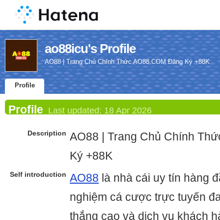
ao88icu's Profile
AO88 | Trang Chủ Chính Thức AO88.COM Đăng Ký +88K
Profile
Profile
Last updated:
18 Apr 2026
Description
AO88 | Trang Chủ Chính Th
Ký +88K
Self introduction
AO88
là nhà cái uy tín hàng 
nghiệm cá cược trực tuyến đa 
thắng cao và dịch vụ khách 