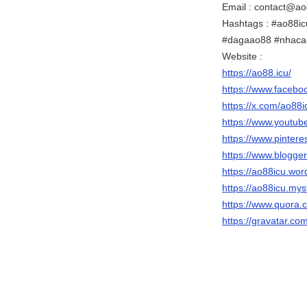
Email : contact@ao
Hashtags : #ao88i
#dagaao88 #nhaca
Website :
https://ao88.icu/
https://www.facebo
https://x.com/ao88i
https://www.youtu
https://www.pintere
https://www.blogg
https://ao88icu.wo
https://ao88icu.mys
https://www.quora.
https://gravatar.co