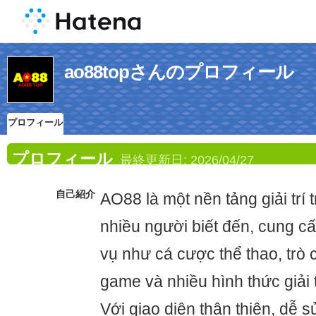
ao88topさんのプロフィール
プロフィール
プロフィール
最終更新日:
2026/04/27
自己紹介
AO88 là một nền tảng giải trí
nhiều người biết đến, cung c
vụ như cá cược thể thao, trò c
game và nhiều hình thức giải 
Với giao diện thân thiện, dễ 