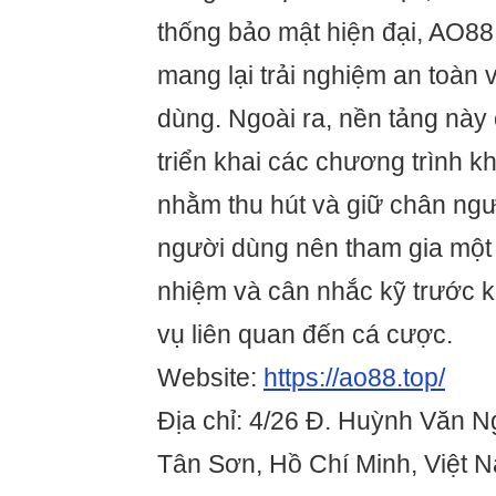
thống bảo mật hiện đại, AO8
mang lại trải nghiệm an toàn v
dùng. Ngoài ra, nền tảng nà
triển khai các chương trình k
nhằm thu hút và giữ chân ngư
người dùng nên tham gia một 
nhiệm và cân nhắc kỹ trước k
vụ liên quan đến cá cược.
Website:
https://ao88.top/
Địa chỉ: 4/26 Đ. Huỳnh Văn N
Tân Sơn, Hồ Chí Minh, Việt 