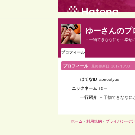
ゆーさんのプ
－干物てきななにか－幸せ
プロフィール
プロフィール
最終更新日:
2017/10/03
はてなID
aoiroutyuu
ニックネーム
ゆー
一行紹介
－
干物
てきななに
ホーム
-
利用規約
-
プライバシーポ