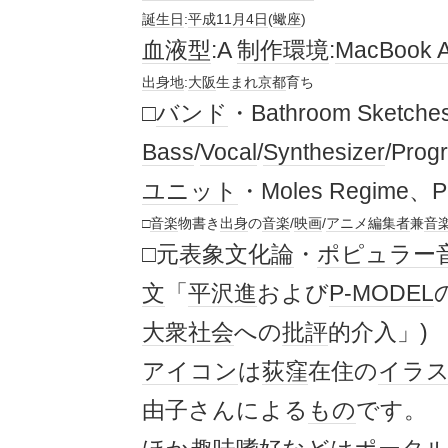
誕生日
:
平成
11月4日
(
蠍座
)
血液型
:A
制作
環境
:
MacBook A
出身地
:
大阪
生
まれ
京都
育ち
□
バンド
・Bathroom Sketch
Bass
/
Vocal
/
Synthesizer
/Pro
ユニット
・Moles Regime、
□
音楽
物書き
出身
の
音楽
/
映画
/
アニメ
編集者
兼
音
□元
表象文化論
・
ポピュラー
文
「
平沢進
および
P-MODEL
大衆社会
への
批評
的介入」)
アイコン
は
荻窪
在住の
イラ
由子さんによる
もの
です。