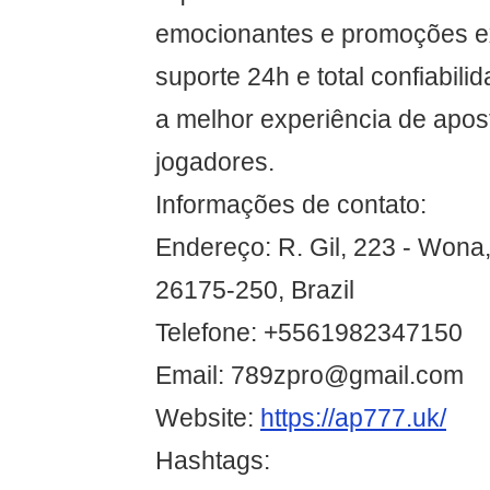
emocionantes e promoções e
suporte 24h e total confiabil
a melhor experiência de apos
jogadores.
Informações de contato:
Endereço: R. Gil, 223 - Wona,
26175-250, Brazil
Telefone: +5561982347150
Email: 789zpro@gmail.com
Website:
https://ap777.uk/
Hashtags: