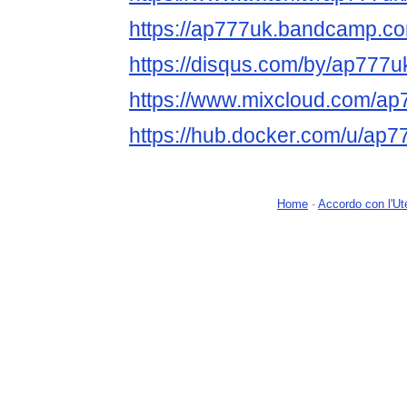
https://ap777uk.bandcamp.c
https://disqus.com/by/ap777u
https://www.mixcloud.com/ap
https://hub.docker.com/u/ap7
Home
-
Accordo con l'Ut