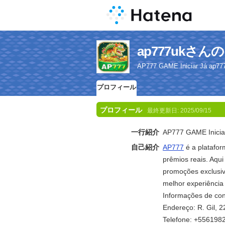
ap777ukさ
AP777 GAME Iniciar Já ap777
プロフィール
プロフィール
最終更新日:
2025/09/15
一行紹介
AP777 GAME Iniciar
自己紹介
AP777
é a platafor
prêmios reais. Aqu
promoções exclusiv
melhor experiência
Informações de con
Endereço: R. Gil, 2
Telefone: +556198