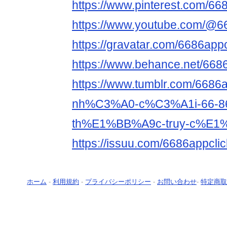
https://www.pinterest.com/668
https://www.youtube.com/@6
https://gravatar.com/6686app
https://www.behance.net/668
https://www.tumblr.com/668
nh%C3%A0-c%C3%A1i-66-8
th%E1%BB%A9c-truy-c%E
https://issuu.com/6686appcli
ホーム
-
利用規約
-
プライバシーポリシー
-
お問い合わせ
-
特定商取