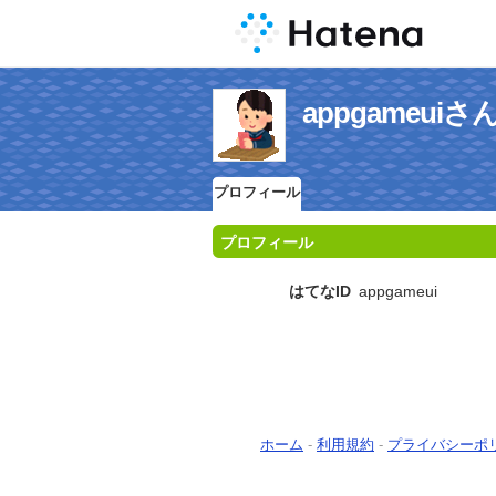
appgameu
プロフィール
プロフィール
はてなID
appgameui
ホーム
-
利用規約
-
プライバシーポ