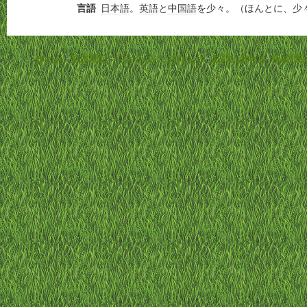
言語
日本語
。
英語
と
中国語
を少々。（ほんとに、少
ホーム
-
利用規約
-
プライバシーポリシー
-
お問い合わせ
-
特定商取