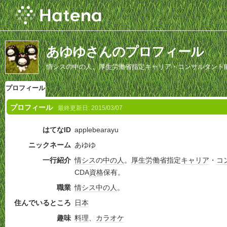
あゆゆさんのプロフィール
情シスの中の人。厚生労働省指定キャリア・コンサルタント能
プロフィール
プロフィール
最終更新日:
2015/03/07
はてなID
applebearayu
ニックネーム
あゆゆ
一行紹介
情シス
の
中の人
。
厚生労働省
指定
キャリア
・
コ
CDA
資格
保有。
職業
情シス
中の人
。
住んでいるところ
日本
趣味
料理
、
カラオケ