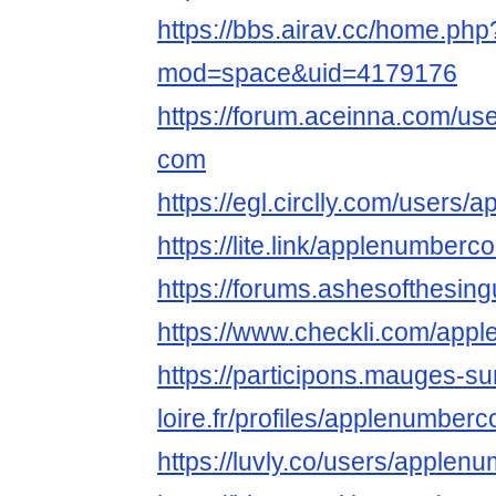
https://bbs.airav.cc/home.php
mod=space&uid=4179176
https://forum.aceinna.com/us
com
https://egl.circlly.com/users
https://lite.link/applenumberc
https://forums.ashesofthesing
https://www.checkli.com/ap
https://participons.mauges-su
loire.fr/profiles/applenumberc
https://luvly.co/users/apple