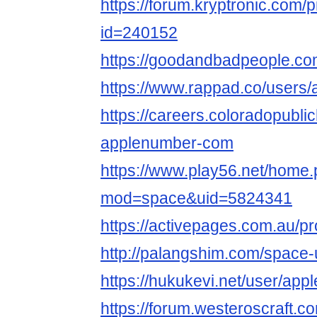
https://forum.kryptronic.com/p
id=240152
https://goodandbadpeople.c
https://www.rappad.co/user
https://careers.coloradopubli
applenumber-com
https://www.play56.net/home
mod=space&uid=5824341
https://activepages.com.au/p
http://palangshim.com/space
https://hukukevi.net/user/ap
https://forum.westeroscraft