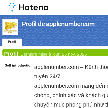
Profil de applenumbercom
Profil
Profil
Dernière mise à jour:
25 nov. 2025
Self introduction
applenumber.com – Kênh thông
tuyến 24/7
applenumber.com mang đến n
chóng, chính xác và khách qu
chuyên mục phong phú như thờ