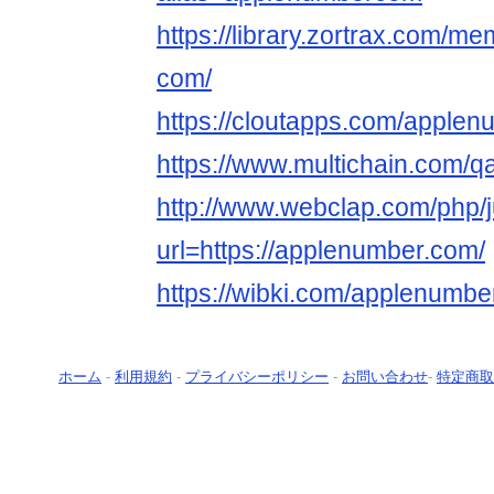
https://library.zortrax.com/
com/
https://cloutapps.com/apple
https://www.multichain.com/
http://www.webclap.com/php/
url=https://applenumber.com/
https://wibki.com/applenumb
ホーム
-
利用規約
-
プライバシーポリシー
-
お問い合わせ
-
特定商取