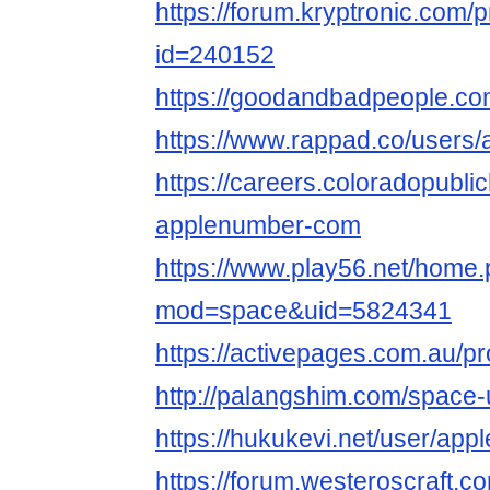
https://forum.kryptronic.com/p
id=240152
https://goodandbadpeople.c
https://www.rappad.co/user
https://careers.coloradopubli
applenumber-com
https://www.play56.net/home
mod=space&uid=5824341
https://activepages.com.au/p
http://palangshim.com/space
https://hukukevi.net/user/ap
https://forum.westeroscraft