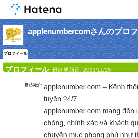
applenumbercomさんのプ
プロフィール
プロフィール
最終更新日:
2025/11/25
自己紹介
applenumber.com – Kênh thông
tuyến 24/7
applenumber.com mang đến n
chóng, chính xác và khách qu
chuyên mục phong phú như thờ