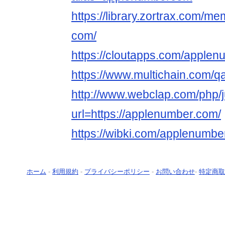
https://library.zortrax.com/
com/
https://cloutapps.com/apple
https://www.multichain.com/
http://www.webclap.com/php/
url=https://applenumber.com/
https://wibki.com/applenumb
ホーム
-
利用規約
-
プライバシーポリシー
-
お問い合わせ
-
特定商取