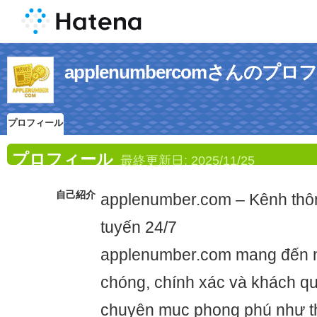
applenumbercomさんのプ
プロフィール
プロフィール
最終更新日:
2025/11/25
自己紹介
applenumber.com – Kênh thông
tuyến 24/7
applenumber.com mang đến n
chóng, chính xác và khách qu
chuyên mục phong phú như thờ