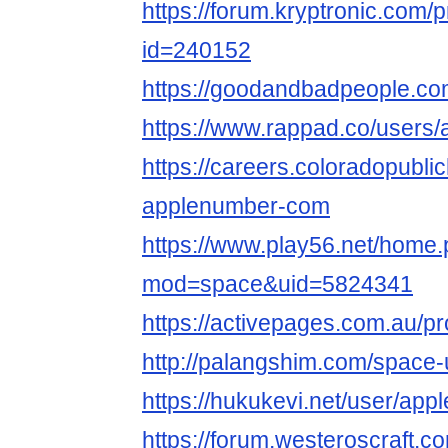
https://forum.kryptronic.com/p
id=240152
https://goodandbadpeople.c
https://www.rappad.co/user
https://careers.coloradopubli
applenumber-com
https://www.play56.net/home
mod=space&uid=5824341
https://activepages.com.au/p
http://palangshim.com/space
https://hukukevi.net/user/ap
https://forum.westeroscraft