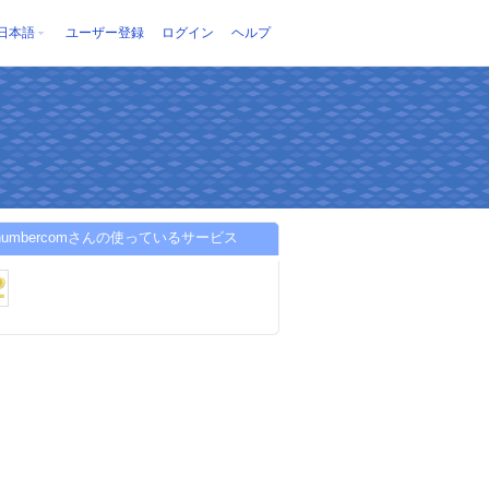
日本語
ユーザー登録
ログイン
ヘルプ
lenumbercomさんの使っているサービス