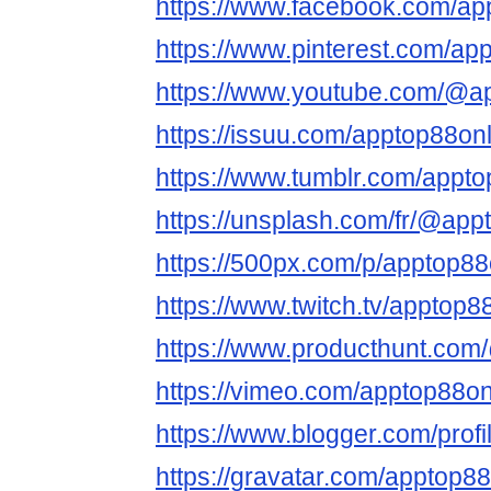
https://www.facebook.com/ap
https://www.pinterest.com/ap
https://www.youtube.com/@a
https://issuu.com/apptop88on
https://www.tumblr.com/appto
https://unsplash.com/fr/@app
https://500px.com/p/apptop88
https://www.twitch.tv/apptop8
https://www.producthunt.co
https://vimeo.com/apptop88on
https://www.blogger.com/pro
https://gravatar.com/apptop88