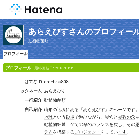
あらえびすさんのプロフィー
動植物菌類
プロフィール
プロフィール
最終更新日:
2016/10/05
はてなID
araebisu808
ニックネーム
あらえびす
一行紹介
動植物
菌類
自己紹介
山形
の
辺境
にある『あら
えびす
』のページです
地球
という
砂場
で遊びながら、畏怖と
畏敬の念
動植物
細菌
、全ての命の
バランス
を戻し、その
テム
を構築する
プロジェクト
をしてい
ます
。