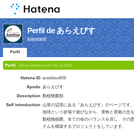
Perfil de あらえびす
動植物菌類
Perfil
Perfil
Última actualización:
05-10-2016
Hatena ID
araebisu808
Apodo
あらえびす
Description
動植物
菌類
Self introduction
山形
の
辺境
にある『あら
えびす
』のページです
地球
という
砂場
で遊びながら、畏怖と
畏敬の念
動植物
細菌
、全ての命の
バランス
を戻し、その
テム
を構築する
プロジェクト
をしてい
ます
。