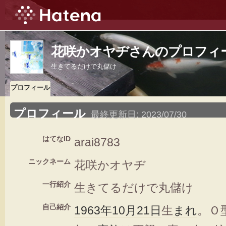
花咲かオヤヂさんのプロフィ
生きてるだけで丸儲け
プロフィール
プロフィール
最終更新日:
2023/07/30
はてなID
arai8783
ニックネーム
花咲かオヤヂ
一行紹介
生きてるだけで丸儲け
自己紹介
1963年
10月21日
生
まれ
。Ｏ