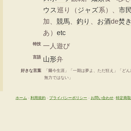
ウス
巡り（
ジャズ
系）、
市
加、
競馬
、
釣り
、
お酒
de
焚
あ）
etc
特技
一人遊び
言語
山形
弁
好きな言葉
「爾今生涯」「一期は夢よ、ただ狂え」「どん
無力ではない」
ホーム
-
利用規約
-
プライバシーポリシー
-
お問い合わせ
-
特定商取