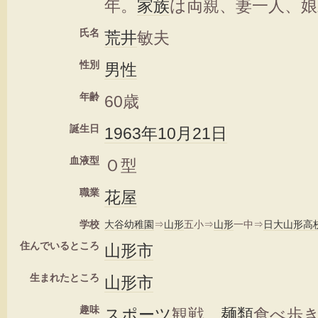
年。
家族
は両親、妻一人、娘
氏名
荒井
敏夫
性別
男性
年齢
60歳
誕生日
1963年
10月21日
血液型
Ｏ型
職業
花屋
学校
大谷
幼稚園
⇒
山形
五小⇒
山形
一中⇒
日大山形
高
住んでいるところ
山形市
生まれたところ
山形市
趣味
スポーツ
観戦。
麺類
食べ歩