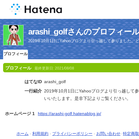
arashi_golfさんのプロフィー
2019年10月1日にYahooブログより引っ越して参りまし
プロフィール
プロフィール
最終更新日:
2021/08/08
はてなID
arashi_golf
一行紹介
2019年10月1日にYahooブログより引っ越
いいたします。是非下記よりご覧ください。
ホームページ 1
https://arashi-golf.hatenablog.jp/
ホーム
-
利用規約
-
プライバシーポリシー
-
お問い合わせ
-
特定商取