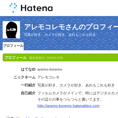
アレモコレモさんのプロフィ
写真が好き、カメラが好き、あれもこれも好き
プロフィール
プロフィール
最終更新日:
2018/11/08
はてなID
aremo-koremo
ニックネーム
アレモコレモ
一行紹介
写真
が好き、
カメラ
が好き、あれもこれも好き
自己紹介
フィルムカメラ
がメインで、時には
デジタルカ
その辺りの事をつらつらと書いて
ます
。
http://aremo-koremo.hatenablog.com