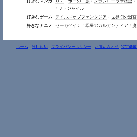
好きなマンガ
ＯＺ
/
ポーの一族
/
グランローヴァ物語
/
/
フラジャイル
好きなゲーム
テイルズオブファンタジア
/
世界樹の迷宮
好きなアニメ
ゼーガペイン
/
翠星のガルガンティア
/
魔
ホーム
-
利用規約
-
プライバシーポリシー
-
お問い合わせ
-
特定商取