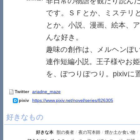
非日常の物語を観たり読ん
です。ＳＦとか、ミステリ
とか。小説、漫画、絵本、
んな好き。
趣味の創作は、メルヘンぽ
連作短編小説。王子様やお
を、ぽつりぽつり。pixiv
Twitter
ariadne_maze
pixiv
https://www.pixiv.net/novel/series/826305
好きなもの
好きな本
獣の奏者
/
夜の写本師
/
煙か土か食い物
/