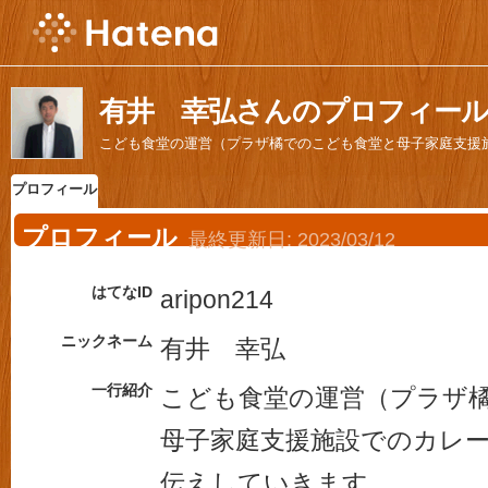
有井 幸弘さんのプロフィー
こども食堂の運営（プラザ橘でのこども食堂と母子家庭支援
プロフィール
プロフィール
最終更新日:
2023/03/12
はてなID
aripon214
ニックネーム
有井 幸弘
一行紹介
こども食堂の運営（プラザ
母子家庭支援施設でのカレ
伝えしていきます。