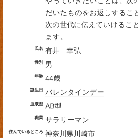
やっていきたいことは、次
だいた
もの
をお返しするこ
次の
世代
に伝えていけるこ
ます
。
氏名
有井 幸弘
性別
男
年齢
44歳
誕生日
バレンタインデー
血液型
AB型
職業
サラリーマン
住んでいるところ
神奈川県
川崎市