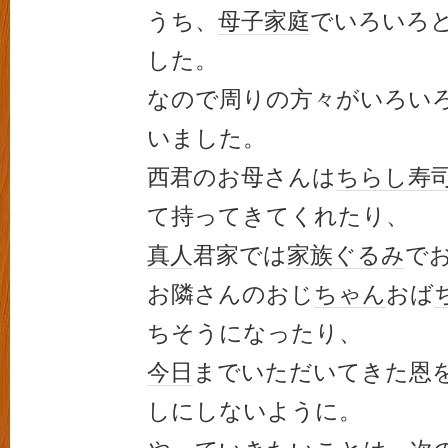
うち、
母子家庭
でいろいろ
した。
なので周りの方々がいろい
いました。
西君のお母さんは
ちらし寿
て持ってきてくれたり、
真人
君家では
家族
ぐるみ
で
お隣さんのおじ
ちゃん
おば
ちそうになったり、
今日
までいただいてきた恩
しにしないように。