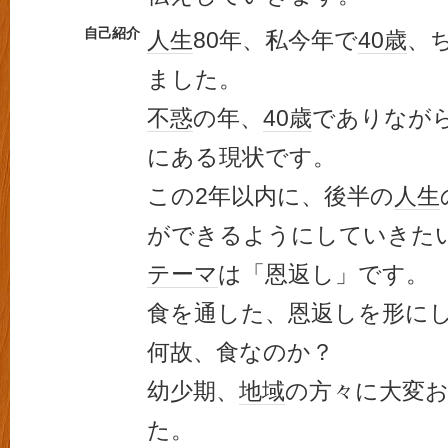
自己紹介
人生
80年、私今年で
40歳
、
ました。
不惑
の年、
40歳
でありなが
にある現状です。
この2年以内に、後半の
人生
ができるようにしていきた
テーマ
は「恩返し」です。
食を通した、恩返しを形に
何故、食なのか？
幼少期、
地域
の方々に大変
た。