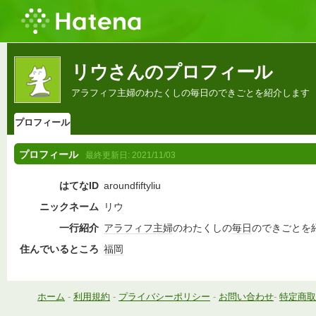
リウさんのプロフィール
アラフィフ主婦のわたくしの毎日のできごとを紹介します
プロフィール
プロフィール
最終更新日:
2021/11/03
はてなID
aroundfiftyliu
ニックネーム
リウ
一行紹介
アラフィフ
主婦
のわたくしの
毎日
のできごとを
住んでいるところ
福岡
ホーム
-
利用規約
-
プライバシーポリシー
-
お問い合わせ
-
特定商取