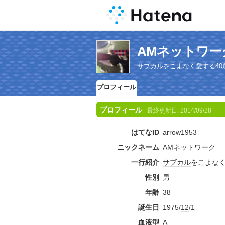
AMネットワ
サブカルをこよなく愛する40
プロフィール
プロフィール
最終更新日:
2014/09/28
はてなID
arrow1953
ニックネーム
AMネットワーク
一行紹介
サブカル
をこよな
性別
男
年齢
38
誕生日
1975/
12
/1
血液型
A