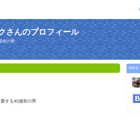
ークさんのプロフィール
歳前の男
AM
く愛する
40歳
前の男