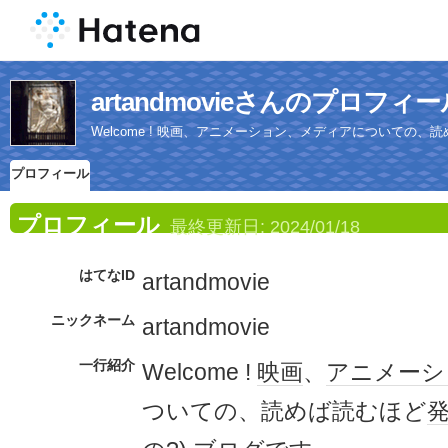
artandmovieさんのプロフィー
Welcome ! 映画、アニメーション、メディアについての、読
プロフィール
プロフィール
最終更新日:
2024/01/18
はてなID
artandmovie
ニックネーム
artandmovie
一行紹介
Welcome !
映画
、
アニメーシ
ついての、読めば読むほど