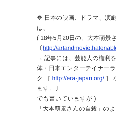
🔶 日本の映画、ドラマ、演
は、
( 18年5月20日の、大本萌
〔
http://artandmovie.hatenab
→ 記事には、芸能人の権利
体・日本エンターテイナーラ
ク ［
http://era-japan.org/
］ 
ます。〕
でも書いていますが )
「大本萌景さんの自殺」のよ