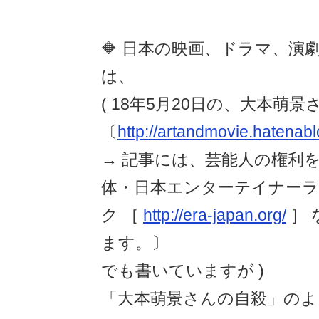
🔶 日本の映画、ドラマ、演
は、
( 18年5月20日の、大本萌
〔
http://artandmovie.hatenab
→ 記事には、芸能人の権利
体・日本エンターテイナーラ
ク ［
http://era-japan.org/
］ 
ます。〕
でも書いていますが )
「大本萌景さんの自殺」のよ