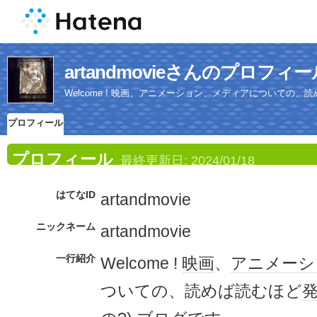
artandmovieさんのプロフィー
Welcome ! 映画、アニメーション、メディアについての、読
プロフィール
プロフィール
最終更新日:
2024/01/18
はてなID
artandmovie
ニックネーム
artandmovie
一行紹介
Welcome !
映画
、
アニメーシ
ついての、読めば読むほど