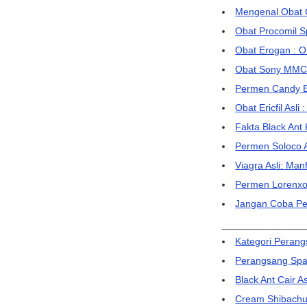
Mengenal Obat C
Obat Procomil S
Obat Erogan : O
Obat Sony MMC A
Permen Candy B 
Obat Ericfil Asl
Fakta Black Ant
Permen Soloco A
Viagra Asli: Man
Permen Lorenxo:
Jangan Coba Pe
_______________
Kategori Perang
Perangsang Span
Black Ant Cair A
Cream Shibachun