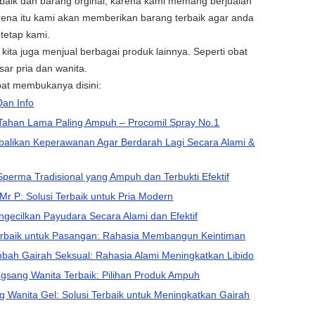
baik dan barang orginal, karena kami memang berjualan
rena itu kami akan memberikan barang terbaik agar anda
tetap kami.
kita juga menjual berbagai produk lainnya. Seperti obat
ar pria dan wanita.
apat membukanya disini:
Dan Info
Tahan Lama Paling Ampuh – Procomil Spray No.1
alikan Keperawanan Agar Berdarah Lagi Secara Alami &
perma Tradisional yang Ampuh dan Terbukti Efektif
Mr P: Solusi Terbaik untuk Pria Modern
gecilkan Payudara Secara Alami dan Efektif
Terbaik untuk Pasangan: Rahasia Membangun Keintiman
ah Gairah Seksual: Rahasia Alami Meningkatkan Libido
gsang Wanita Terbaik: Pilihan Produk Ampuh
 Wanita Gel: Solusi Terbaik untuk Meningkatkan Gairah