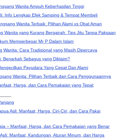
ngsang Wanita Ampuh Keberhasilan Tinggi
Asli: Info Lengkap Efek Samping & Tempat Membeli
sang Wanita Terbaik: Pilihan Alami vs Obat Aman
 Wanita yang Kurang Bergairah: Tips Jitu Tanpa Paksaan
ukum Memperbesar Mr P Dalam Islam
g Wanita: Cara Tradisional yang Masih Dipercaya
iaji: Benarkah Sebagus yang Diklaim?
Mengecilkan Payudara Yang Cepat Dan Alami
gsang Wanita: Pilihan Terbaik dan Cara Penggunaannya
Manfaat, Harga, dan Cara Pemakaian yang Tepat
_____
Panjang
pua Asli: Manfaat, Harga, Ciri-Ciri, dan Cara Pakai
Rusia – Manfaat, Harga, dan Cara Pemakaian yang Benar
 Asli: Manfaat, Kandungan, Aturan Minum, dan Harga