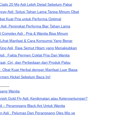
ialis 20 Mg Asli Lebih Detail Sebelum Pakai
pray Asli: Solusi Tahan Lama Tanpa Minum Obat
bat Kuat Pria untuk Performa Optimal
sli: Peningkat Performa Biar Tahan Lama
Complex Asli : Pria & Wanita Bisa Minum
i : Lihat Manfaat & Cara Konsumsi Yang Benar
 King Asli, Raja Semut Hitam yang Menakjubkan
sli : Fakta Permen Coklat Pria Dan Wanita
faat, Ciri, dan Perbedaan dari Produk Palsu
 Obat Kuat Herbal dengan Manfaat Luar Biasa
rmen Hickel Sebelum Baca Ini!
_____
sang Wanita
ish Gold Fly Asli: Kenikmatan atau Ketergantungan?
sli – Perangsang Black Ant Untuk Wanita
 Asli : Pelumas Dan Perangsang Oles Mis ve