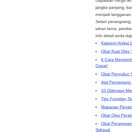
Dapatkan harga ter
jangka panjang, ka
menjadi langganan 
Selain perangsang, 
tahan lama, pembes
Info detail anda d
Kategori Artikel 
Obat Kuat Oles 
6 Cara Mengemb
Cepat!
Obat Penyubur S
Alat Pemanjang 
10 Olahraga Men
Tips Foreplay 
Makanan Penamb
Obat Oles Peran
Obat Perangsang
Seksual