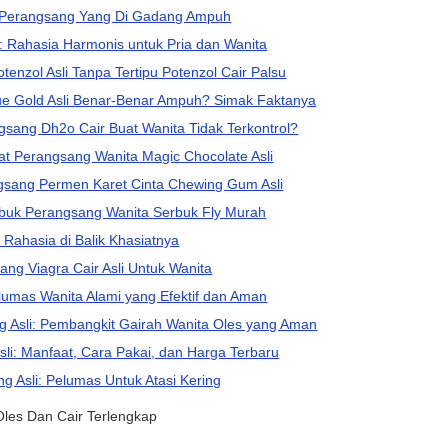
– Perangsang Yang Di Gadang Ampuh
i: Rahasia Harmonis untuk Pria dan Wanita
enzol Asli Tanpa Tertipu Potenzol Cair Palsu
ue Gold Asli Benar-Benar Ampuh? Simak Faktanya
sang Dh2o Cair Buat Wanita Tidak Terkontrol?
t Perangsang Wanita Magic Chocolate Asli
sang Permen Karet Cinta Chewing Gum Asli
ubuk Perangsang Wanita Serbuk Fly Murah
: Rahasia di Balik Khasiatnya
ng Viagra Cair Asli Untuk Wanita
elumas Wanita Alami yang Efektif dan Aman
g Asli: Pembangkit Gairah Wanita Oles yang Aman
sli: Manfaat, Cara Pakai, dan Harga Terbaru
g Asli: Pelumas Untuk Atasi Kering
les Dan Cair Terlengkap