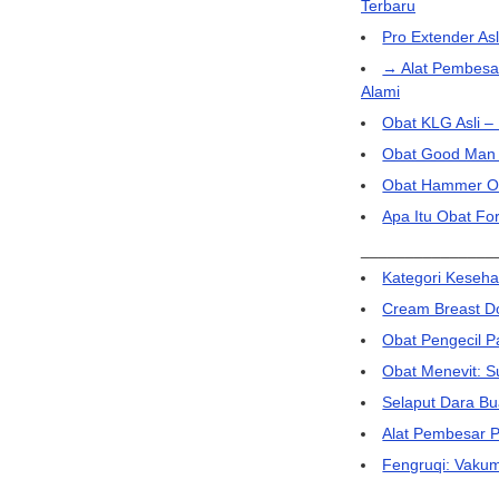
Terbaru
Pro Extender As
→ Alat Pembesa
Alami
Obat KLG Asli 
Obat Good Man A
Obat Hammer Of 
Apa Itu Obat Fo
_______________
Kategori Keseha
Cream Breast Do
Obat Pengecil 
Obat Menevit: S
Selaput Dara Bu
Alat Pembesar 
Fengruqi: Vaku
_______________