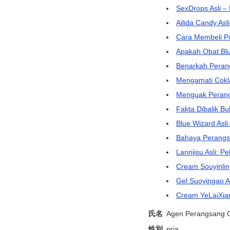
SexDrops Asli 
Ailida Candy Asl
Cara Membeli Pot
Apakah Obat Bl
Benarkah Perang
Mengamati Cokla
Menguak Perang
Fakta Dibalik B
Blue Wizard Asli
Bahaya Perangsa
Lannjisu Asli: P
Cream Souyinlin
Gel Suoyingao A
Cream YeLaiXian
氏名
Agen Perangsang O
性別
pria