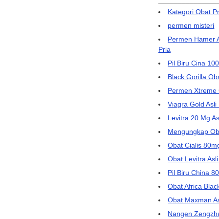
Kategori Obat Pr
permen misteri
Permen Hamer As
Pria
Pil Biru Cina 10
Black Gorilla Ob
Permen Xtreme C
Viagra Gold Asl
Levitra 20 Mg As
Mengungkap Obat 
Obat Cialis 80m
Obat Levitra Asl
Pil Biru China 8
Obat Africa Blac
Obat Maxman Asl
Nangen Zengzha