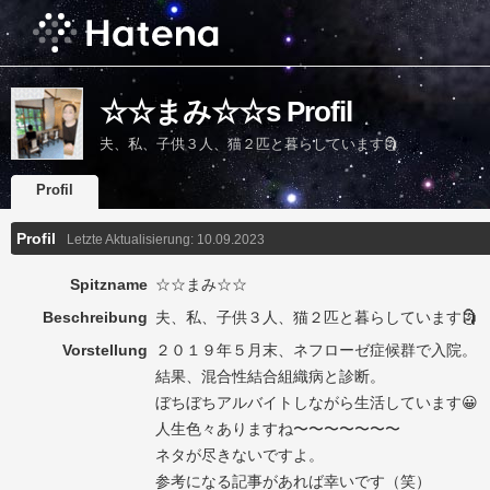
☆☆まみ☆☆s Profil
夫、私、子供３人、猫２匹と暮らしています🗿
Profil
Profil
Letzte Aktualisierung:
10.09.2023
Spitzname
☆☆まみ☆☆
Beschreibung
夫、私、子供３人、猫２匹と暮らしています🗿
Vorstellung
２０１９年５月末、ネフローゼ症候群で入院。
結果、混合性結合組織病と診断。
ぼちぼちアルバイトしながら生活しています😀
人生色々ありますね〜〜〜〜〜〜〜
ネタが尽きないですよ。
参考になる記事があれば幸いです（笑）