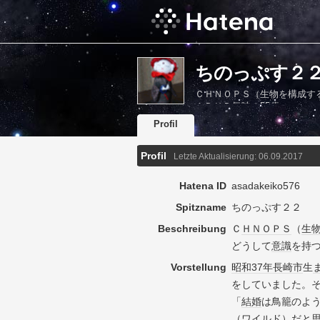
ちのっぷす２２s P
ＣＨＮＯＰＳ（生物を構成す
ＡＤＨＤ気味の55歳。
Profil
Profil
Letzte Aktualisierung:
06.09.2017
Hatena ID
asadakeiko576
Spitzname
ちのっぷす２２
Beschreibung
Ｃ
ＨＮ
ＯＰＳ
（
生
どうして
意識
を持
Vorstellung
昭和37年
長崎市
生
をしていました。
「
結婚
は鳥籠のよ
（
ワイルド
）だと