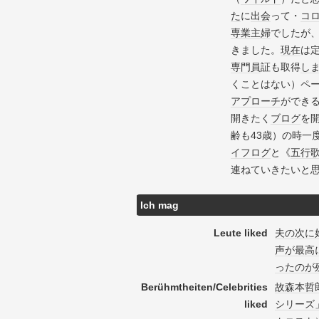
た
に
出会
って・
コ
専業主婦
でしたが
きました。
現在
は定
専門員
証も取得
し
くことはない）ペ
アプローチ
ができ
開きたく
ブログ
を
齢も43歳）の時一
イフログ
と《
五行
連ねていきたいと
Ich mag
Leute liked
夫の次に
声が最高
ったのが
Berühmtheiten/Celebrities
故森本哲
liked
シリーズ