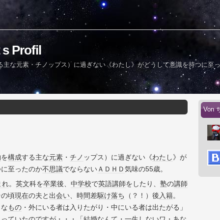
rofil
る主な元素・チノップス）に過ぎない《わたし》がどうして意識を持つに至
Von 
物
を
構成
する主な
元素
・
チノ
ップス）に過ぎない《
わたし
》が
つに至ったのか
不思議
でならない
ＡＤＨＤ
気味の55歳。
まれ
。
英文
科を
卒業
後、
中学校
で
英語
講師
をしたり、塾の
講師
その頃
現在
の夫と
出会い
、
時間
差
駆け落ち
（？！）後
入籍
。
うな
もの
・外にいる者は入りたがり・中にいる者は出たがる」
思っていたのですが
・・・
「
結婚
なんて・一生しないワ・
あな