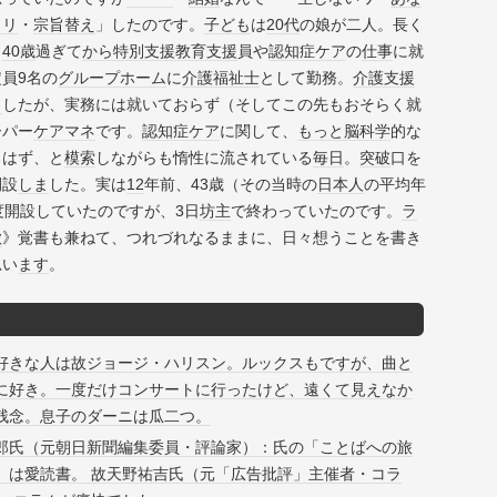
ロリ
・
宗旨替え
」したのです。
子ども
は
20代
の娘が二人。長く
、
40歳
過ぎて
から
特別支援教育
支援
員や
認知症
ケア
の
仕事
に就
員9名の
グループホーム
に
介護福祉士
として勤務。
介護支援
ま
したが、実務には就いておらず（そしてこの先もおそらく就
ーパー
ケアマネ
です。
認知症
ケア
に関して、
もっと
脳科学
的な
るはず、と
模索
しながらも惰性に流されている
毎日
。
突破
口を
開設
しま
した。実は
12
年前、43歳（その当時の
日本人
の平均年
度開設していたのですが、3日
坊主
で終わっていたのです。
ラ
歌
》覚書も兼ねて、つれづれなるままに、日々想うことを書き
思い
ます
。
好きな人は故ジョージ・ハリスン。ルックスもですが、曲と
に好き。一度だけコンサートに行ったけど、遠くて見えなか
残念。息子のダーニは瓜二つ。
郎氏（元朝日新聞編集委員・評論家）：氏の「ことばへの旅
」は愛読書。 故天野祐吉氏（元「広告批評」主催者・コラ