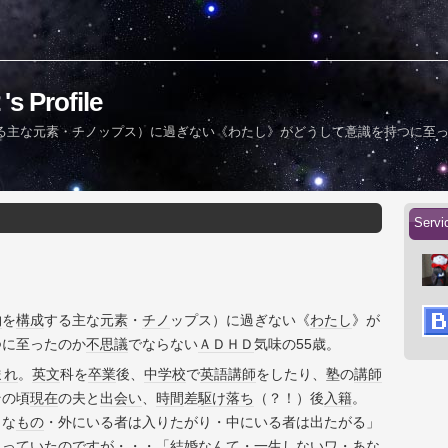
Profile
る主な元素・チノップス）に過ぎない《わたし》がどうして意識を持つに至
Serv
物
を
構成
する主な
元素
・
チノ
ップス）に過ぎない《
わたし
》が
つに至ったのか
不思議
でならない
ＡＤＨＤ
気味の55歳。
まれ
。
英文
科を
卒業
後、
中学校
で
英語
講師
をしたり、塾の
講師
その頃
現在
の夫と
出会い
、
時間
差
駆け落ち
（？！）後
入籍
。
うな
もの
・外にいる者は入りたがり・中にいる者は出たがる」
思っていたのですが
・・・
「
結婚
なんて・一生しないワ・
あな