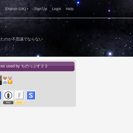
English (UK)
Sign Up
Login
Help
ったのか不思議でならない
ices used by ちのっぷす２２