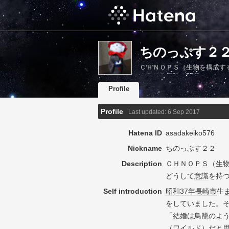
ちのっぷす２２'s 
ＣＨＮＯＰＳ（生物を構成す
ＡＤＨＤ気味の55歳。
Profile
Profile
Last updated:
6 Sep 2017
Hatena ID
asadakeiko576
Nickname
ちのっぷす２２
Description
Ｃ
ＨＮ
ＯＰＳ
（
生
どうして
意識
を持
Self introduction
昭和37年
長崎市
生
をしていました。
「
結婚
は鳥籠のよ
（
ワイルド
）だと