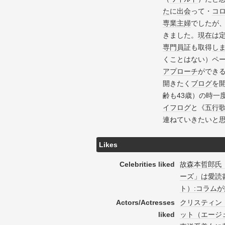
た
に
出会
って・
コ
専業主婦
でしたが
きました。
現在
は定
専門員
証も取得
し
くことはない）ペ
アプローチ
ができ
開きたく
ブログ
を
齢も43歳）の時一
イフログ
と《
五行
連ねていきたいと
Likes
Celebrities liked
故森本哲郎氏
ーズ」は愛読
ト）:コラム
Actors/Actresses
クリスティン
liked
ット（エージ