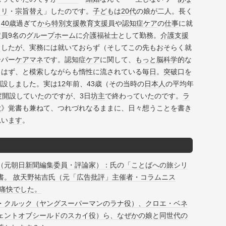
ロリ
・
宗旨替え
」したのです。
子ども
は
20代
の娘が二人。長く
、
40歳
過ぎて
から
特別支援教育
支援
員や
認知症
ケア
の
仕事
に就
員9名の
グループホーム
に
介護福祉士
として勤務。
介護支援
ま
したが、実務には就いておらず（そしてこの先もおそらく就
ーパー
ケアマネ
です。
認知症
ケア
に関して、
もっと
脳科学
的な
るはず、と
模索
しながらも惰性に流されている
毎日
。
突破
口を
開設
しま
した。実は
12
年前、43歳（その当時の
日本人
の平均年
度開設していたのですが、3日
坊主
で終わっていたのです。
ラ
歌
》覚書も兼ねて、つれづれなるままに、日々想うことを書き
思い
ます
。
（元朝日新聞編集委員・評論家）：氏の「ことばへの旅シリ
書。 故天野祐吉氏（元「広告批評」主催者・コラムニス
が痛快でした。
・クルック（ヤングスーパーマンのラナ役）、クロエ・ベネ
ェントオブシールドのスカイ役）ら、なぜかの娘と同世代の