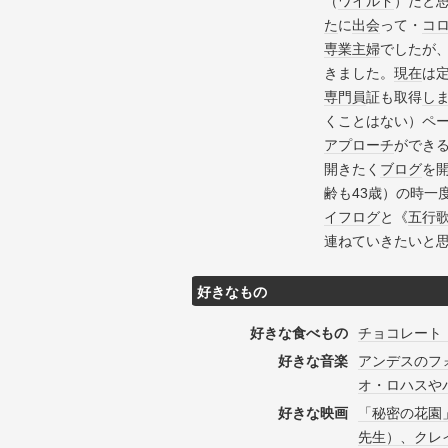
（
ワイルド
）だと
た
に
出会
って・
コ
専業主婦
でしたが
きました。
現在
は定
専門員
証も取得
し
くことはない）ペ
アプローチ
ができ
開きたく
ブログ
を
齢も43歳）の時一
イフログ
と《
五行
連ねていきたいと
好きなもの
好きな食べもの
チョコレート
好きな音楽
アンデスのフ
オ・ロハスや
好きな映画
「秘密の花園
先生）、クレ