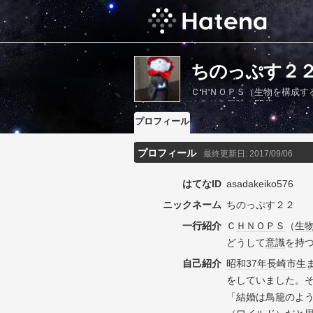
ちのっぷす２
ＣＨＮＯＰＳ（生物を構成す
ＡＤＨＤ気味の55歳。
プロフィール
プロフィール
最終更新日:
2017/09/06
はてなID
asadakeiko576
ニックネーム
ちのっぷす２２
一行紹介
Ｃ
ＨＮ
ＯＰＳ
（
生
どうして
意識
を持
自己紹介
昭和37年
長崎市
生
をしていました。
「
結婚
は鳥籠のよ