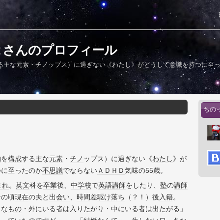
２さんのプロフィール
る主な元素・チノップス）に過ぎない《わたし》がどうして意識を持つに至
ちの
物
を
構成
する主な
元素
・
チノ
ップス）に過ぎない《
わたし
》が
つに至ったのか
不思議
でならない
ＡＤＨＤ
気味の55歳。
まれ
。
英文
科を
卒業
後、
中学校
で
英語
講師
をしたり、塾の
講師
その頃
現在
の夫と
出会い
、
時間
差
駆け落ち
（？！）後
入籍
。
うな
もの
・外にいる者は入りたがり・中にいる者は出たがる」