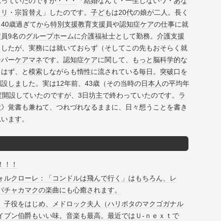
思っていたのですが
・・・
「
結婚
なんて・一生しないワ・
あな
ロリ
・
宗旨替え
」したのです。
子ども
は
20代
の娘が二人。長く
、
40歳
過ぎて
から
特別支援教育
支援
員や
認知症
ケア
の
仕事
に就
員9名の
グループホーム
に
介護福祉士
として勤務。
介護支援
ま
したが、実務には就いておらず（そしてこの先もおそらく就
ーパー
ケアマネ
です。
認知症
ケア
に関して、
もっと
脳科学
的な
るはず、と
模索
しながらも惰性に流されている
毎日
。
突破
口を
開設
しま
した。実は
12
年前、43歳（その当時の
日本人
の平均年
度開設していたのですが、3日
坊主
で終わっていたのです。
ラ
歌
》覚書も兼ねて、つれづれなるままに、日々想うことを書き
思い
ます
。
！！！
ォルクローレ：「コンドルは飛んで行く」はもちろん、レ
パチャカマクの楽曲にも心癒されます。
」子役をはじめ、メドロック夫人（ハリポタのマクゴガナル
イブン伯爵もいい味。音楽も最高。最近ではＵ‐ｎｅｘｔで