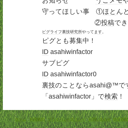
お知らせ
うごメモ
守ってほしい事 ①
ほと
ん
②
投稿
でき
ピグライフ
裏技
研究所
やって
ます
。
ピグとも募集中！
ID
asahiwinfactor
サブピグ
ID
asahiwinfactor0
裏技
のことならasahi@™で
「asahiwinfactor」で
検索
！
ホーム
-
利用規約
-
プライバシーポリシー
-
お問い合わせ
-
特定商取