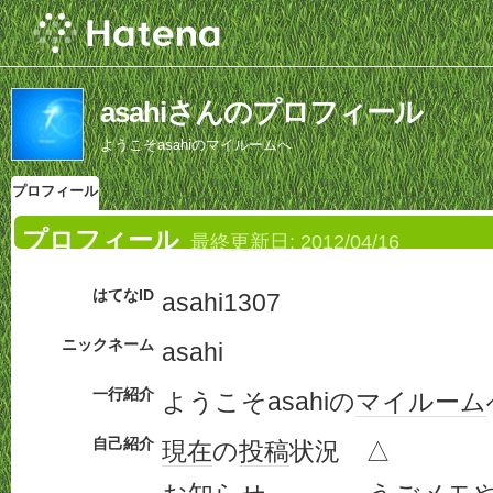
asahiさんのプロフィール
ようこそasahiのマイルームへ
プロフィール
プロフィール
最終更新日:
2012/04/16
はてなID
asahi1307
ニックネーム
asahi
一行紹介
ようこそasahiの
マイルーム
自己紹介
現在
の
投稿
状況 △