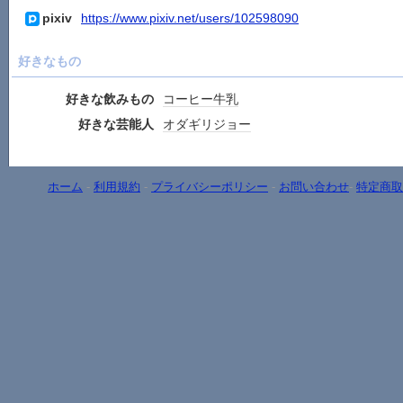
pixiv
https://www.pixiv.net/users/102598090
好きなもの
好きな飲みもの
コーヒー牛乳
好きな芸能人
オダギリジョー
ホーム
-
利用規約
-
プライバシーポリシー
-
お問い合わせ
-
特定商取