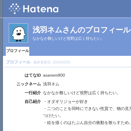
浅羽ネムさんのプロフィール
なかなか難しいけど視野は広く持ちたい。
プロフィール
プロフィール
最終更新日:
2024/02/02
はてなID
asanem800
ニックネーム
浅羽ネム
一行紹介
なかなか難しいけど
視野
は広く持ちたい。
自己紹介
・
オダギリジョー
が好き
・二
つの
ことを同時にできない
性質
で、物の
見
つけたい。
・絵を描くのはたぶん
自分
の
衝動
を散らすため